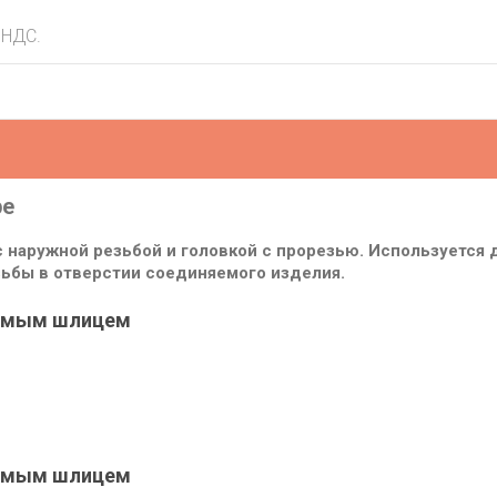
 НДС.
ре
с наружной резьбой и головкой с прорезью. Используется
зьбы в отверстии соединяемого изделия.
прямым шлицем
прямым шлицем