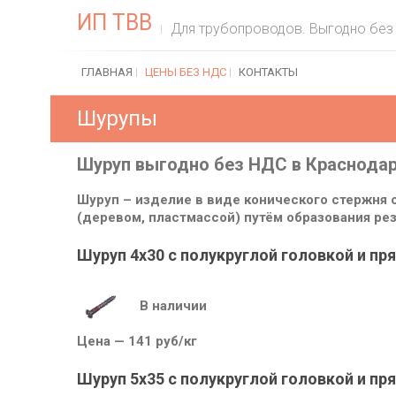
Skip
ИП ТВВ
to
Для трубопроводов. Выгодно без
content
ГЛАВНАЯ
ЦЕНЫ БЕЗ НДС
КОНТАКТЫ
Шурупы
Шуруп выгодно без НДС в Краснода
Шуруп – изделие в виде конического стержня 
(деревом, пластмассой) путём образования ре
Шуруп 4х30 с полукруглой головкой и 
В наличии
Цена — 141 руб/кг
Шуруп 5х35 с полукруглой головкой и 